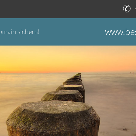
www.bes
omain sichern!